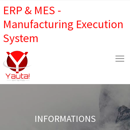
ERP & MES -
Manufacturing Execution
System
INFORMATIONS